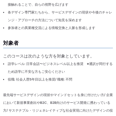
接触れることで、⾃らの視野を広げます
各デザイン専⾨家たちから、サービスデザインの現状や今後のチャレ
ンジ・アプローチの⽅法について知⾒を深めます
参加者との異業種交流による情報交換と⼈脈を形成します
対象者
このコースは次のような方を対象としています。
語学レベル: ⽇常会話〜ビジネスレベル以上を推奨 ※通訳が同行する
ため語学に不安な方もご安心ください
役職: 社会⼈歴5年⽬以上を推奨/ 職種: 不問
最先端サービスデザインの現状やマインドセットを⾝に付けたい⽅/ 企業
において新規事業創出やB2C、B2B向けのサービス開発に携わっている
⽅/ サステナブル・リジェネレイティブな社会実現に向けたデザインの役